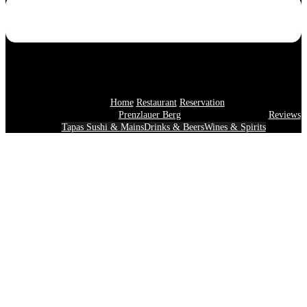
Home
Restaurant
Reservation
Prenzlauer Berg
Reviews
Tapas Sushi & Mains
Drinks & Beers
Wines & Spirits