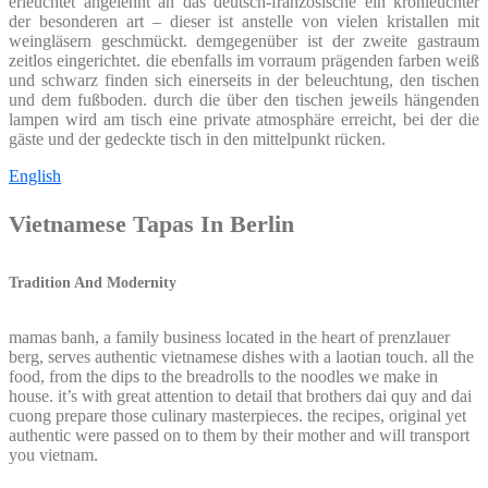
erleuchtet angelehnt an das deutsch-französische ein kronleuchter
der besonderen art – dieser ist anstelle von vielen kristallen mit
weingläsern geschmückt. demgegenüber ist der zweite gastraum
zeitlos eingerichtet. die ebenfalls im vorraum prägenden farben weiß
und schwarz finden sich einerseits in der beleuchtung, den tischen
und dem fußboden. durch die über den tischen jeweils hängenden
lampen wird am tisch eine private atmosphäre erreicht, bei der die
gäste und der gedeckte tisch in den mittelpunkt rücken.
English
Vietnamese Tapas In Berlin
Tradition And Modernity
mamas banh, a family business located in the heart of prenzlauer
berg, serves authentic vietnamese dishes with a laotian touch. all the
food, from the dips to the breadrolls to the noodles we make in
house. it’s with great attention to detail that brothers dai quy and dai
cuong prepare those culinary masterpieces. the recipes, original yet
authentic were passed on to them by their mother and will transport
you vietnam.