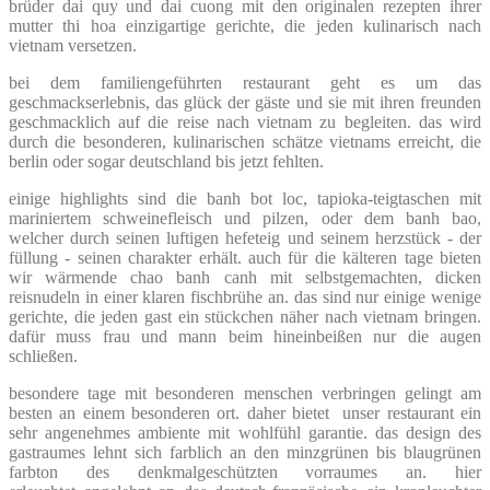
brüder dai quy und dai cuong mit den originalen rezepten ihrer
mutter thi hoa einzigartige gerichte, die jeden kulinarisch nach
vietnam versetzen.
bei dem familiengeführten restaurant geht es um das
geschmackserlebnis, das glück der gäste und sie mit ihren freunden
geschmacklich auf die reise nach vietnam zu begleiten. das wird
durch die besonderen, kulinarischen schätze vietnams erreicht, die
berlin oder sogar deutschland bis jetzt fehlten.
einige highlights sind die banh bot loc, tapioka-teigtaschen mit
mariniertem schweinefleisch und pilzen, oder dem banh bao,
welcher durch seinen luftigen hefeteig und seinem herzstück ‑ der
füllung ‑ seinen charakter erhält. auch für die kälteren tage bieten
wir wärmende chao banh canh mit selbstgemachten, dicken
reisnudeln in einer klaren fischbrühe an. das sind nur einige wenige
gerichte, die jeden gast ein stückchen näher nach vietnam bringen.
dafür muss frau und mann beim hineinbeißen nur die augen
schließen.
besondere tage mit besonderen menschen verbringen gelingt am
besten an einem besonderen ort. daher bietet unser restaurant ein
sehr angenehmes ambiente mit wohlfühl garantie. das design des
gastraumes lehnt sich farblich an den minzgrünen bis blaugrünen
farbton des denkmalgeschützten vorraumes an. hier