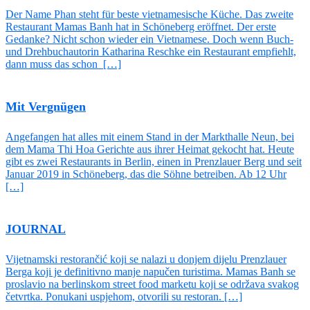
Der Name Phan steht für beste vietnamesische Küche. Das zweite
Restaurant Mamas Banh hat in Schöneberg eröffnet. Der erste
Gedanke? Nicht schon wieder ein Vietnamese. Doch wenn Buch-
und Drehbuch­autorin Katharina Reschke ein Restaurant empfiehlt,
dann muss das schon […]
Mit Vergnügen
Angefangen hat alles mit einem Stand in der Markthalle Neun, bei
dem Mama Thi Hoa Gerichte aus ihrer Heimat gekocht hat. Heute
gibt es zwei Restaurants in Berlin, einen in Prenzlauer Berg und seit
Januar 2019 in Schöneberg, das die Söhne betreiben. Ab 12 Uhr
[…]
JOURNAL
Vijetnamski restorančić koji se nalazi u donjem dijelu Prenzlauer
Berga koji je definitivno manje napučen turistima. Mamas Banh se
proslavio na berlinskom street food marketu koji se održava svakog
četvrtka. Ponukani uspjehom, otvorili su restoran. […]