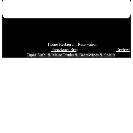
Home
Restaurant
Reservation
Prenzlauer Berg
Reviews
Tapas Sushi & Mains
Drinks & Beers
Wines & Spirits