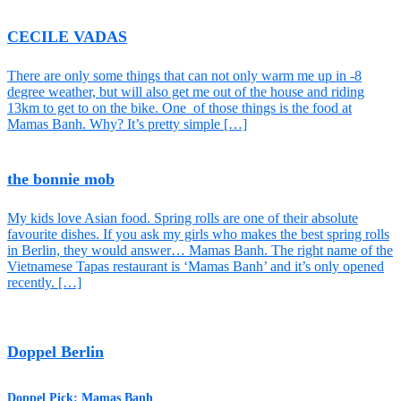
CECILE VADAS
There are only some things that can not only warm me up in -8
degree weather, but will also get me out of the house and riding
13km to get to on the bike. One of those things is the food at
Mamas Banh. Why? It’s pretty simple […]
the bonnie mob
My kids love Asian food. Spring rolls are one of their absolute
favourite dishes. If you ask my girls who makes the best spring rolls
in Berlin, they would answer… Mamas Banh. The right name of the
Vietnamese Tapas restaurant is ‘Mamas Banh’ and it’s only opened
recently. […]
Doppel Berlin
Doppel Pick: Mamas Banh