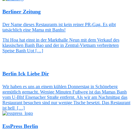
Berliner Zeitung
Der Name dieses Restaurants ist kein reiner PR-Gag. Es gibt
tatsächlich eine Mama mit Banhs!
Thi Hoa hat einst in der Markthalle Neun mit dem Verkauf des
klassischen Banh Bao und der in Zentral-Vietnam verbreiteten
Speise Banh Uot […]
Berlin Ick Liebe Dir
Wir haben es uns an einem kühlen Donnerstag in Schöneberg
gemütlich gemacht. Wenige Minuten Fußweg ist das Mamas Banh
vom U-Bhf Eisenacher Straße entfernt. Als wir am Nachmittag das
Restaurant besuchen sind nur wenige Tische besetzt. Das Restaurant
ist hell […]
EssPress Berlin