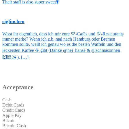
Their staff is also super sweet❣️
siglinchen
Wisst ihr eigentlich, dass ich mir eure 💛-Cafés und 💛-Restaurants
immer merke? Wenn ich z.b. mal nach Hamburg oder Bremen
kommen sollte, weiß ich genau wo es die besten Waffeln und den
leckersten Kaffee ☕️ gibt (Danke @hej_hanse & @schmasonnen
🙌🏻😘 ). […]
Acceptance
Cash
Debit Cards
Credit Cards
Apple Pay
Bitcoin
Bitcoin Cash