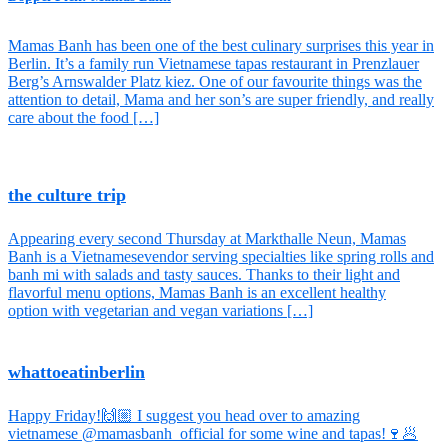
Mamas Banh has been one of the best culinary surprises this year in
Berlin. It’s a family run Vietnamese tapas restaurant in Prenzlauer
Berg’s Arnswalder Platz kiez. One of our favourite things was the
attention to detail, Mama and her son’s are super friendly, and really
care about the food […]
the culture trip
Appearing every second Thursday at Markthalle Neun,
Mamas
Banh is a Vietnamesevendor serving specialties like spring rolls and
banh mi with salads and tasty sauces. Thanks to their light and
flavorful menu options, Mamas Banh is an excellent healthy
option with vegetarian and vegan variations […]
whattoeatinberlin
Happy Friday!🙌🏼 I suggest you head over to amazing
vietnamese @mamasbanh_official for some wine and tapas!🍷🥟